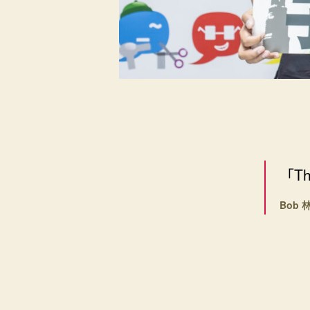
「Th
Bob 