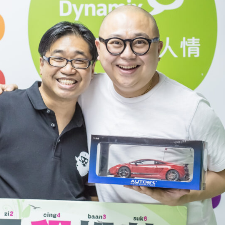
盛
斌
專
訪：
The
Show
Must
Go
On〉
中