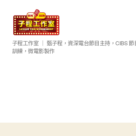
子
子程工作室 ｜ 甄子程，資深電台節目主持，CIBS 節目
程
訓練，微電影製作
工
作
室