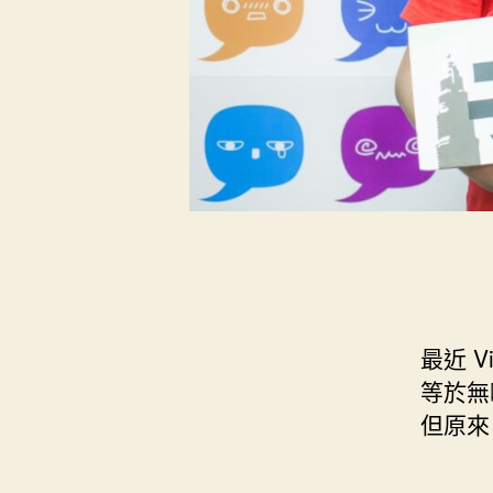
最近 
等於無
但原來