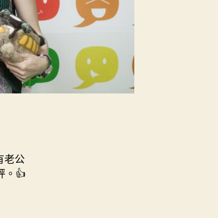
有老公
。👍