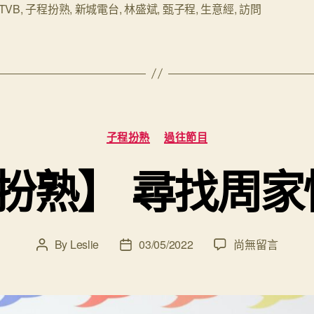
扮
TVB
,
子程扮熟
,
新城電台
,
林盛斌
,
甄子程
,
生意經
,
訪問
熟】
Bob
林
盛
斌
Categories
專
子程扮熟
過往節目
訪：
扮熟】 尋找周
The
Show
Must
Go
在
By
Leslie
03/05/2022
尚無留言
Post
Post
〈【#
author
date
On”
子
程
扮