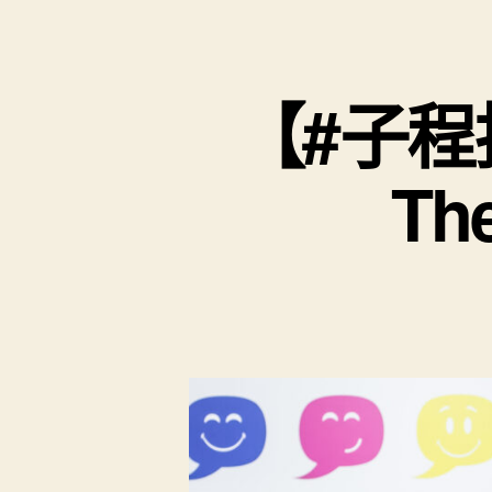
【#子程
Th