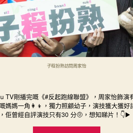
子程扮熟訪問周家怡
Viu TV剛播完嘅《#反起跑線聯盟》，周家怡飾演
嘅媽媽一角👩‍👦，獨力照顧幼子，演技獲大獲好評
，佢曾經自評演技只有30 分🤨，想知睇片！👇▶️
“【#