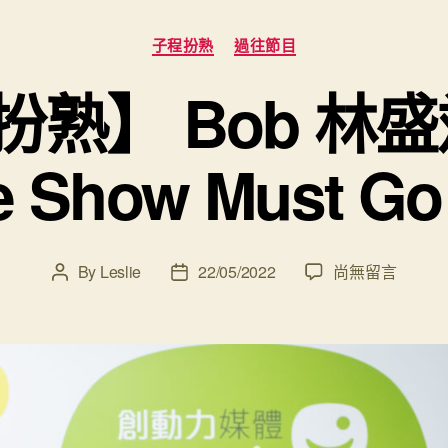
Categories
子程扮熟
過往節目
扮熟】 Bob 林
e Show Must Go
在
By
Leslie
22/05/2022
尚無留言
Post
Post
〈【#
author
date
子
程
扮
熟】
Bob
林