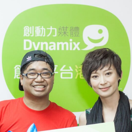
熟】
尋
找
周
家
怡
的
故
事〉
中