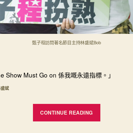
甄子程訪問著名節目主持林盛斌Bob
e Show Must Go on 係我嘅永遠指標。」
林盛斌
“【#
CONTINUE READING
子
程