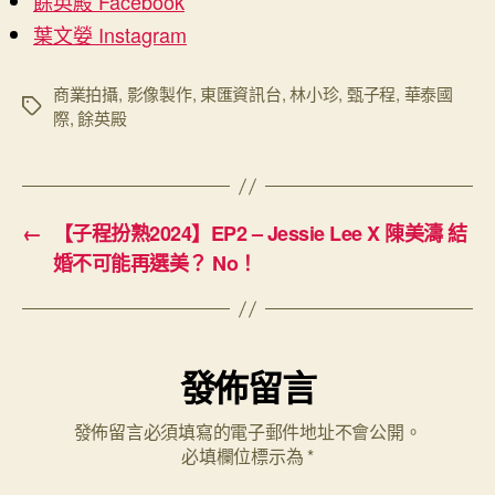
餘英殿 Facebook
葉文嫈 Instagram
商業拍攝
,
影像製作
,
東匯資訊台
,
林小珍
,
甄子程
,
華泰國
Tags
際
,
餘英殿
←
【子程扮熟2024】EP2 – Jessie Lee X 陳美濤 結
婚不可能再選美？ No！
發佈留言
發佈留言必須填寫的電子郵件地址不會公開。
必填欄位標示為
*