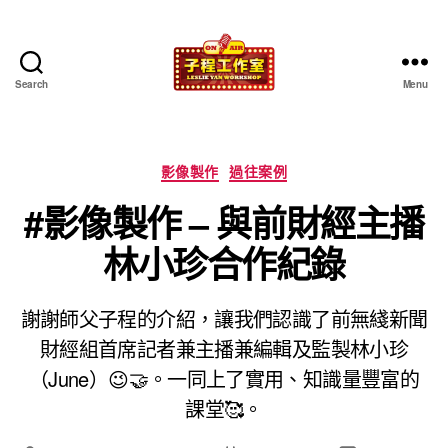
Search
Menu
子
程
工
作
Categories
影像製作
過往案例
室
#影像製作 – 與前財經主播
林小珍合作紀錄
謝謝師父子程的介紹，讓我們認識了前無綫新聞
財經組首席記者兼主播兼編輯及監製林小珍
（June）😉🤝。一同上了實用、知識量豐富的
課堂🥰。