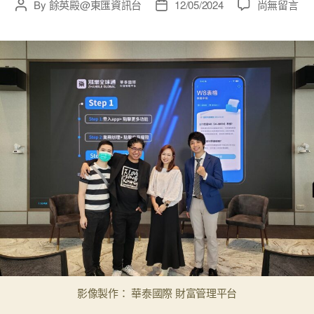
在
By
餘英殿@東匯資訊台
12/05/2024
尚無留言
Post
Post
〈#
author
date
影
像
製
作
–
與
前
財
經
主
播
林
小
珍
合
作
紀
影像製作： 華泰國際 財富管理平台
錄〉
中