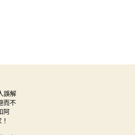
人誤解
避而不
和阿
家！