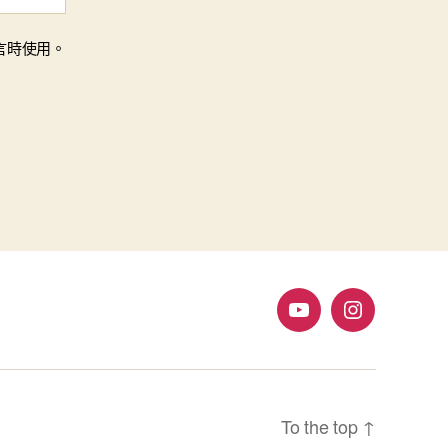
言時使用。
YouTube
Instagram
To the top
↑