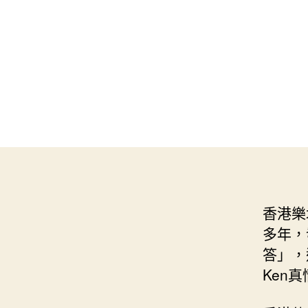
香港樂
多年，
答」，
Ken