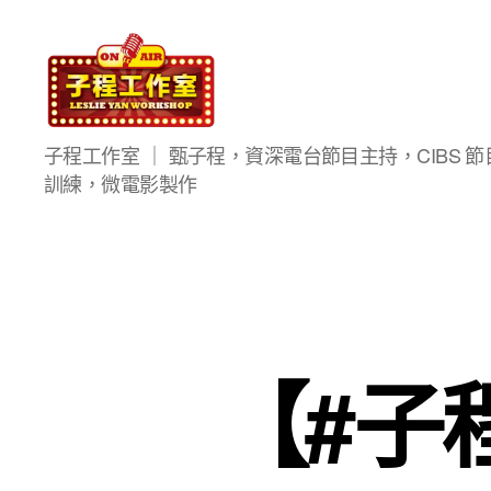
子
子程工作室 ｜ 甄子程，資深電台節目主持，CIBS 節目
程
訓練，微電影製作
工
作
室
【#子