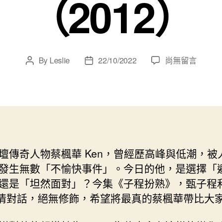
（2012）
在
By
Leslie
22/10/2022
尚無留言
Post
Post
〈【#
author
date
子
程
扮
熟】
蔡
楓
壇傳奇人物蔡楓華 Ken，曾經歷高峰與低潮，被
華
發生無數「不愉快事件」­。今日的他，是選擇「
訪
問
還是「坦然面對」？今集《子程扮熟》，甄子程
（2012）〉
真情對話，絕無修飾，希望將最真的蔡楓華帶比大
中