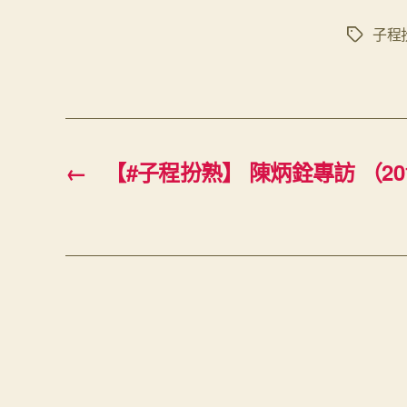
子程
Tags
←
【#子程扮熟】 陳炳銓專訪 （20