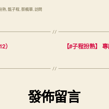
扮熟
,
甄子程
,
蔡楓華
,
訪問
12）
【#子程扮熟】 專
發佈留言