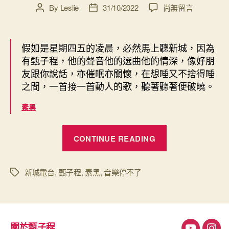
在
By
Leslie
31/10/2022
尚無留言
Post
Post
〈感
author
date
謝
素
假如是星期四五的凌晨，必然馬上聽新城，因為
黑
有甄子程，他的聲音他的選曲他的情深，像好朋
的
友跟你說話，亦催眠亦關懷，在想睡又不捨得睡
留
之間，一首接一首動人的歌，聽著聽著便破曉。
言，
多
素黑
謝
支
“感
持
CONTINUE READING
本
謝
人
素
深
黑
新城電台
,
甄子程
,
素黑
,
音樂停不了
Tags
宵
的
節
目：
留
《音
言，
樂
關於甄子程
多